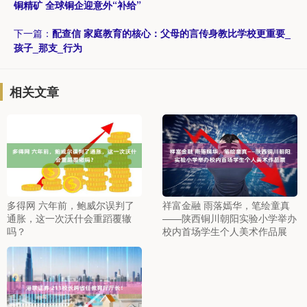
铜精矿 全球铜企迎意外“补给”
下一篇：
配查信 家庭教育的核心：父母的言传身教比学校更重要_
孩子_那支_行为
相关文章
多得网 六年前，鲍威尔误判了
祥富金融 雨落嫣华，笔绘童真
通胀，这一次沃什会重蹈覆辙
——陕西铜川朝阳实验小学举办
吗？
校内首场学生个人美术作品展