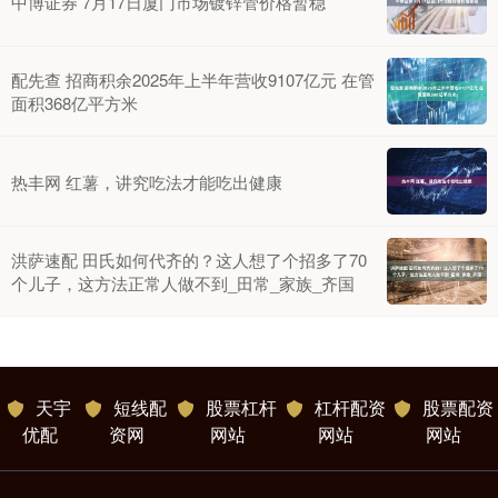
中博证券 7月17日厦门市场镀锌管价格暂稳
配先查 招商积余2025年上半年营收9107亿元 在管
面积368亿平方米
热丰网 红薯，讲究吃法才能吃出健康
洪萨速配 田氏如何代齐的？这人想了个招多了70
个儿子，这方法正常人做不到_田常_家族_齐国
天宇
短线配
股票杠杆
杠杆配资
股票配资
优配
资网
网站
网站
网站