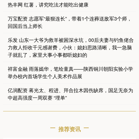
热丰网 红薯，讲究吃法才能吃出健康
万宝配资 志愿军“最狠连长”，带着1个连葬送敌军3个师，
回国后当上师长
乐发 山东一大爷为救羊被困深水坑，00后夫妻与钓鱼佬合
力救人拒收千元感谢费，小伙：媳妇思路清晰，我一急脑
子就乱了，家里大事小事都听媳妇的
祥富金融 雨落嫣华，笔绘童真——陕西铜川朝阳实验小学
举办校内首场学生个人美术作品展
亿润配资 蒋光太、程进、拜合拉木因伤缺席，国足无奈为
中超高强度一周双赛 “埋单”
推荐资讯