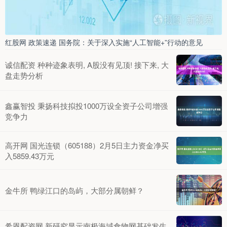
红股网 政策速递 国务院：关于深入实施“人工智能+”行动的意见
诚信配资 种种迹象表明, A股没有见顶! 接下来, 大
盘走势分析
鑫赢智投 秉扬科技拟投1000万设全资子公司增强
竞争力
高开网 国光连锁（605188）2月5日主力资金净买
入5859.43万元
金牛所 鸭绿江口的岛屿，大部分属朝鲜？
希恩配资网 新研究显示南极海域食物网基础发生