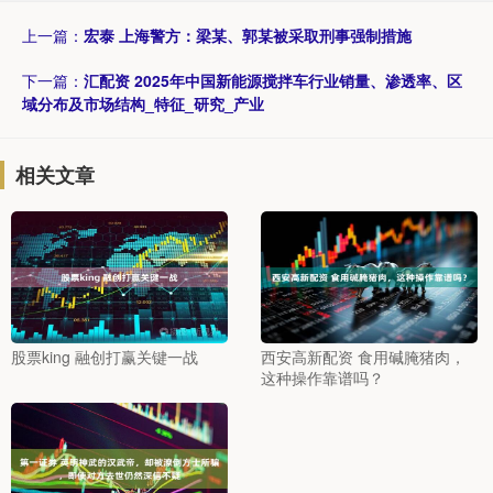
上一篇：
宏泰 上海警方：梁某、郭某被采取刑事强制措施
下一篇：
汇配资 2025年中国新能源搅拌车行业销量、渗透率、区
域分布及市场结构_特征_研究_产业
相关文章
股票king 融创打赢关键一战
西安高新配资 食用碱腌猪肉，
这种操作靠谱吗？