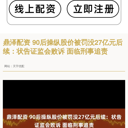
鼎泽配资 90后操纵股价被罚没27亿元后
续：状告证监会败诉 面临刑事追责
网站：天宇优配