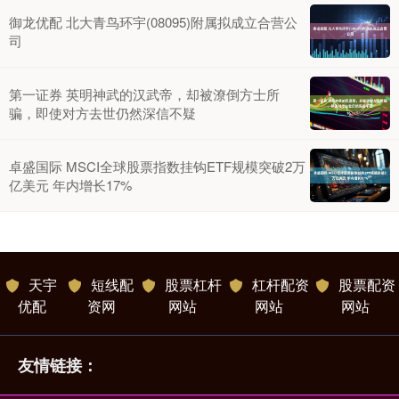
御龙优配 北大青鸟环宇(08095)附属拟成立合营公
司
第一证券 英明神武的汉武帝，却被潦倒方士所
骗，即使对方去世仍然深信不疑
卓盛国际 MSCI全球股票指数挂钩ETF规模突破2万
亿美元 年内增长17%
天宇
短线配
股票杠杆
杠杆配资
股票配资
优配
资网
网站
网站
网站
友情链接：