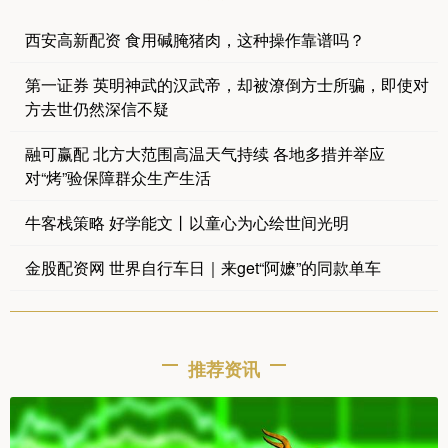
西安高新配资 食用碱腌猪肉，这种操作靠谱吗？
第一证券 英明神武的汉武帝，却被潦倒方士所骗，即使对
方去世仍然深信不疑
融可赢配 北方大范围高温天气持续 各地多措并举应
对“烤”验保障群众生产生活
牛客栈策略 好学能文丨以童心为心绘世间光明
金股配资网 世界自行车日｜来get“阿嬷”的同款单车
推荐资讯