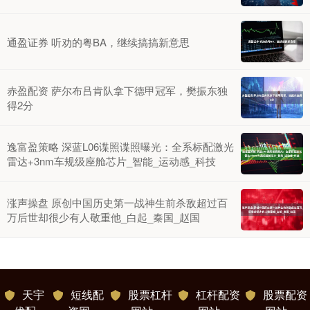
通盈证券 听劝的粤BA，继续搞搞新意思
赤盈配资 萨尔布吕肯队拿下德甲冠军，樊振东独
得2分
逸富盈策略 深蓝L06谍照谍照曝光：全系标配激光
雷达+3nm车规级座舱芯片_智能_运动感_科技
涨声操盘 原创中国历史第一战神生前杀敌超过百
万后世却很少有人敬重他_白起_秦国_赵国
天宇
短线配
股票杠杆
杠杆配资
股票配资