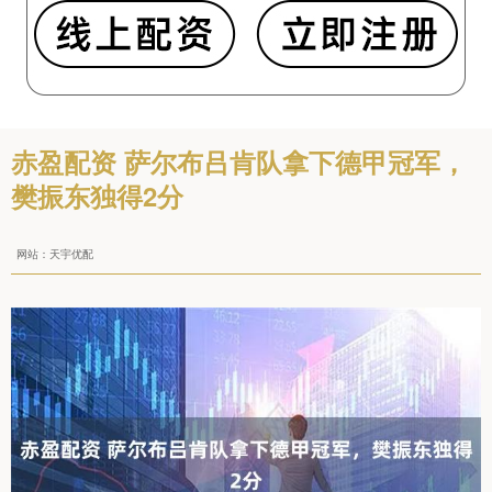
赤盈配资 萨尔布吕肯队拿下德甲冠军，
樊振东独得2分
网站：天宇优配