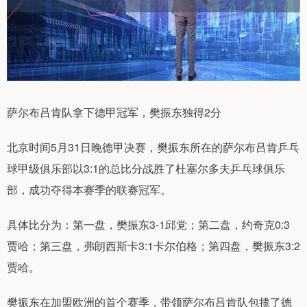
萨尔布吕肯队拿下德甲冠军，樊振东独得2分
北京时间5月31日晚德甲决赛，樊振东所在的萨尔布吕肯乒乓
球甲级俱乐部以3:1的总比分战胜了杜塞尔多夫乒乓球俱乐
部，成功夺得本赛季的联赛冠军。
具体比分为：第一盘，樊振东3-1邱党；第二盘，约奇克0:3
贾哈；第三盘，弗朗西斯卡3:1卡尔伯格；第四盘，樊振东3:2
贾哈。
樊振东在加盟欧洲的首个赛季，带领萨尔布吕肯队包揽了德