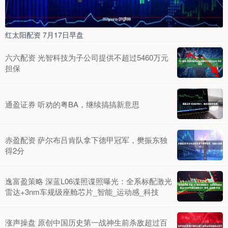
红太阳配资 7月17日早盘
六六配资 光智科技为子公司提供不超过5460万元
担保
通盈证券 听劝的粤BA，继续搞搞新意思
赤盈配资 萨尔布吕肯队拿下德甲冠军，樊振东独
得2分
逸富盈策略 深蓝L06谍照谍照曝光：全系标配激光
雷达+3nm车规级座舱芯片_智能_运动感_科技
涨声操盘 原创中国历史第一战神生前杀敌超过百