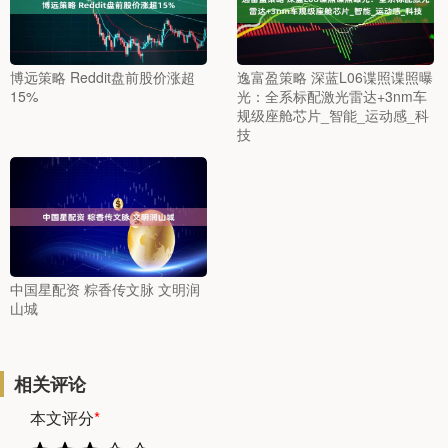
博远策略 Reddit盘前股价涨超
逸富盈策略 深蓝L06谍照谍照曝
15%
光：全系标配激光雷达+3nm车
规级座舱芯片_智能_运动感_科
技
中国星配资 粽香传文脉 文明润
山城
相关评论
本文评分
*