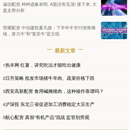
诚信配资 种种迹象表明, A股没有见顶! 接下来, 大
盘走势分析
荣耀配资 中信建投夏凡捷：下半年牛市行情将继
续，算力牛”和“复苏牛”是主线
最新文章
热丰网 红薯，讲究吃法才能吃出健康
1
日升策略 批发市场猪牛羊肉、蔬菜价格下跌
2
西安高新配资 食用碱腌猪肉，这种操作靠谱吗？
3
沪深投 东北三省促进加工消费稳定大豆生产
4
航心配资 真假“有机产品”混战 监管别旁观
5