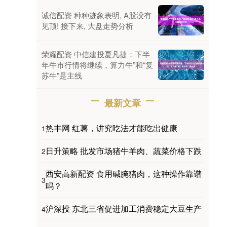
诚信配资 种种迹象表明, A股没有
见顶! 接下来, 大盘走势分析
荣耀配资 中信建投夏凡捷：下半
年牛市行情将继续，算力牛”和“复
苏牛”是主线
最新文章
热丰网 红薯，讲究吃法才能吃出健康
1
日升策略 批发市场猪牛羊肉、蔬菜价格下跌
2
西安高新配资 食用碱腌猪肉，这种操作靠谱
3
吗？
沪深投 东北三省促进加工消费稳定大豆生产
4