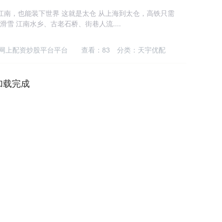
江南，也能装下世界 这就是太仓 从上海到太仓，高铁只需
滑雪 江南水乡、古老石桥、街巷人流....
网上配资炒股平台平台
查看：
83
分类：
天宇优配
加载完成