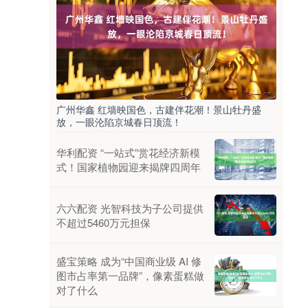
广州华鑫 红墙映国色，古建伴花潮！景山牡丹盛
放，一眼沦陷京城春日顶流！
华利配资 “一站式”赏花经济新模
式！国家植物园迎来揭牌四周年
六六配资 光智科技为子公司提供
不超过5460万元担保
盛宝策略 成为“中国商业级 AI 修
图市占率第一品牌”，像素蛋糕做
对了什么