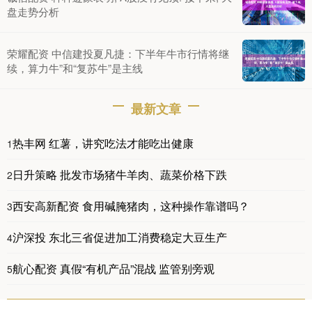
盘走势分析
荣耀配资 中信建投夏凡捷：下半年牛市行情将继
续，算力牛”和“复苏牛”是主线
最新文章
热丰网 红薯，讲究吃法才能吃出健康
1
日升策略 批发市场猪牛羊肉、蔬菜价格下跌
2
西安高新配资 食用碱腌猪肉，这种操作靠谱吗？
3
沪深投 东北三省促进加工消费稳定大豆生产
4
航心配资 真假“有机产品”混战 监管别旁观
5