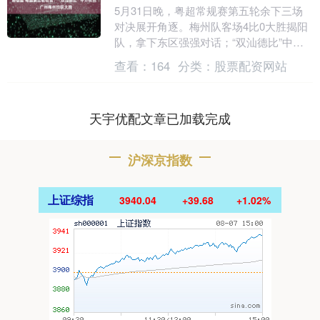
5月31日晚，粤超常规赛第五轮余下三场
对决展开角逐。梅州队客场4比0大胜揭阳
队，拿下东区强强对话；“双汕德比”中汕
尾队与汕头队1比1握手言和；广州队客场
查看：
164
分类：
股票配资网站
3比0击....
天宇优配文章已加载完成
沪深京指数
上证综指
3940.04
+39.68
+1.02%