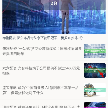
赤盈配资 萨尔布吕肯队拿下德甲冠军，樊振东独得2分
华利配资 “一站式”赏花经济新模式！国家植物园迎
来揭牌四周年
六六配资 光智科技为子公司提供不超过5460万元
担保
盛宝策略 成为“中国商业级 AI 修图市占率第一品
牌”，像素蛋糕做对了什么
诚信配资 种种迹象表明, A股没有见顶! 接下来, 大