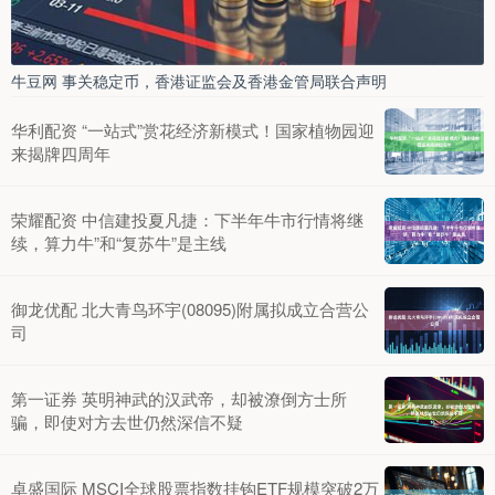
牛豆网 事关稳定币，香港证监会及香港金管局联合声明
华利配资 “一站式”赏花经济新模式！国家植物园迎
来揭牌四周年
荣耀配资 中信建投夏凡捷：下半年牛市行情将继
续，算力牛”和“复苏牛”是主线
御龙优配 北大青鸟环宇(08095)附属拟成立合营公
司
第一证券 英明神武的汉武帝，却被潦倒方士所
骗，即使对方去世仍然深信不疑
卓盛国际 MSCI全球股票指数挂钩ETF规模突破2万