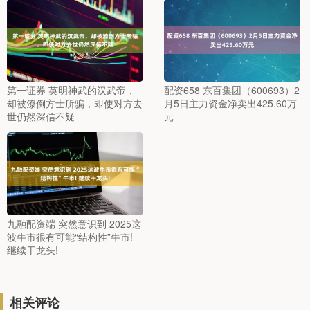
第一证券 英明神武的汉武帝，
配资658 东百集团（600693）2
却被潦倒方士所骗，即使对方去
月5日主力资金净卖出425.60万
世仍然深信不疑
元
九融配资端 突然意识到 2025这
波牛市很有可能“结构性”牛市!
继续干龙头!
相关评论