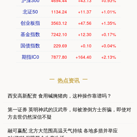
沪深300
4694.44
+43.13
+0.93%
北证50
1134.24
+11.37
+1.01%
创业板指
3563.12
+47.56
+1.35%
基金指数
7242.10
+12.30
+0.17%
国债指数
229.69
+0.10
+0.04%
期指IC0
7877.80
+164.40
+2.13%
热点资讯
西安高新配资 食用碱腌猪肉，这种操作靠谱吗？
第一证券 英明神武的汉武帝，却被潦倒方士所骗，即使对
方去世仍然深信不疑
融可赢配 北方大范围高温天气持续 各地多措并举应