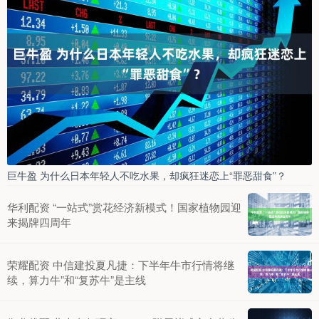
巨牛盈 为什么日本年轻人不吃水果，却疯狂迷恋上“罪恶甜食”？
华利配资 “一站式”赏花经济新模式！国家植物园迎
来揭牌四周年
荣耀配资 中信建投夏凡捷：下半年牛市行情将继
续，算力牛”和“复苏牛”是主线