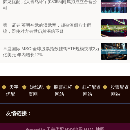
御龙优配 北大青鸟环宇(08095)附属拟成立合营公
司
第一证券 英明神武的汉武帝，却被潦倒方士所
骗，即使对方去世仍然深信不疑
卓盛国际 MSCI全球股票指数挂钩ETF规模突破2万
亿美元 年内增长17%
天宇
短线配
股票杠杆
杠杆配资
股票配资
优配
资网
网站
网站
网站
友情链接：
天宇优配
RSS地图
HTML地图
Powered by