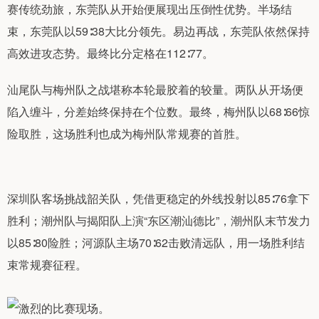
赛传统劲旅，东莞队从开始便展现出压倒性优势。半场结
束，东莞队以59∶38大比分领先。易边再战，东莞队依然保持
高效进攻态势。最终比分定格在112∶77。
汕尾队与梅州队之战堪称本轮最胶着的较量。两队从开场便
陷入缠斗，分差始终保持在个位数。最终，梅州队以68∶66惊
险取胜，这场胜利也成为梅州队常规赛的首胜。
深圳队客场挑战韶关队，凭借更稳定的外线投射以85∶76拿下
胜利；潮州队与揭阳队上演“东区潮汕德比”，潮州队末节发力
以85∶80险胜；河源队主场70∶62击败清远队，用一场胜利结
束常规赛征程。