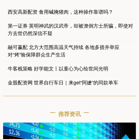
西安高新配资 食用碱腌猪肉，这种操作靠谱吗？
第一证券 英明神武的汉武帝，却被潦倒方士所骗，即使对
方去世仍然深信不疑
融可赢配 北方大范围高温天气持续 各地多措并举应
对“烤”验保障群众生产生活
牛客栈策略 好学能文丨以童心为心绘世间光明
金股配资网 世界自行车日｜来get“阿嬷”的同款单车
推荐资讯