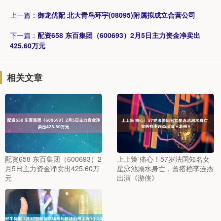
上一篇：
御龙优配 北大青鸟环宇(08095)附属拟成立合营公司
下一篇：
配资658 东百集团（600693）2月5日主力资金净卖出
425.60万元
相关文章
配资658 东百集团（600693）2
上上策 痛心！57岁法国知名女
月5日主力资金净卖出425.60万
星泳池溺水身亡，曾搭档李连杰
元
出演《游侠》