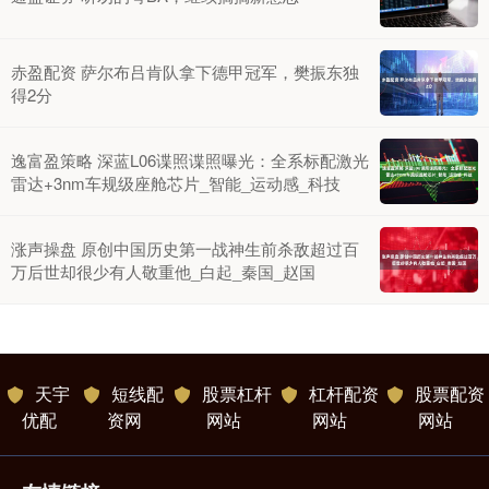
赤盈配资 萨尔布吕肯队拿下德甲冠军，樊振东独
得2分
逸富盈策略 深蓝L06谍照谍照曝光：全系标配激光
雷达+3nm车规级座舱芯片_智能_运动感_科技
涨声操盘 原创中国历史第一战神生前杀敌超过百
万后世却很少有人敬重他_白起_秦国_赵国
天宇
短线配
股票杠杆
杠杆配资
股票配资
优配
资网
网站
网站
网站