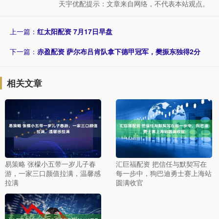
天宇优配提示：文章来自网络，不代表本站观点。
上一篇：
红太阳配资 7月17日早盘
下一篇：
赤盈配资 萨尔布吕肯队拿下德甲冠军，樊振东独得2分
相关文章
易策略 张檬小五带一岁儿子春
汇巨福配资 把信任与默契写在
游，一家三口颜值拉满，温馨感
每一步中，狗巴迪勇士赛上海站
拉满
圆满收官