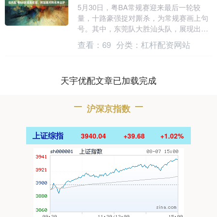
5月30日，粤BA常规赛迎来最后一轮较
量，十路豪强捉对厮杀，为常规赛画上句
号。其中，东莞队大胜汕头队，展现出王
者霸气；梅州队客场2分险胜汕尾队，赢得
查看：
69
分类：
杠杆配资网站
赛季首胜；深....
天宇优配文章已加载完成
沪深京指数
上证综指
3940.04
+39.68
+1.02%