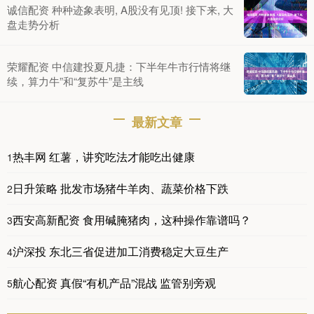
诚信配资 种种迹象表明, A股没有见顶! 接下来, 大
盘走势分析
荣耀配资 中信建投夏凡捷：下半年牛市行情将继
续，算力牛”和“复苏牛”是主线
最新文章
热丰网 红薯，讲究吃法才能吃出健康
1
日升策略 批发市场猪牛羊肉、蔬菜价格下跌
2
西安高新配资 食用碱腌猪肉，这种操作靠谱吗？
3
沪深投 东北三省促进加工消费稳定大豆生产
4
航心配资 真假“有机产品”混战 监管别旁观
5